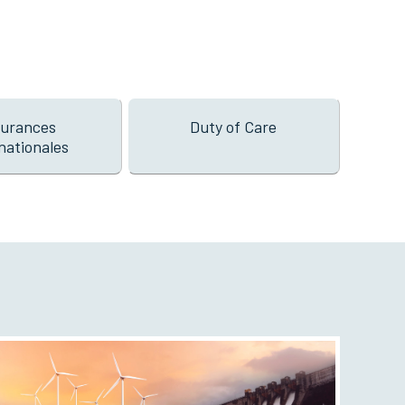
urances
Duty of Care
nationales