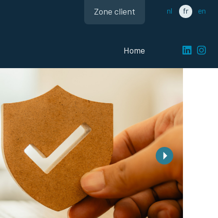
Zone client
nl
fr
en
Home
Suivant